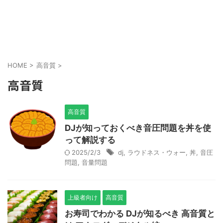
HOME
>
高音質
>
高音質
高音質
DJが知っておくべき音圧問題を丼を使
って解説する
2025/2/3
dj
,
ラウドネス・ウォー
,
丼
,
音圧
問題
,
音量問題
上級者向け
高音質
お寿司でわかる DJが知るべき 高音質と