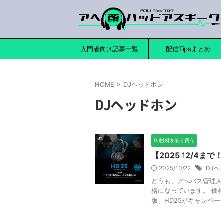
入門者向け記事一覧
配信Tipsまとめ
ミ
HOME
>
DJヘッドホン
DJヘッドホン
DJ機材を安く買う
【2025 12/4
2025/10/22
DJ
どうも、アへバス管理人
格になっています。 価格
版、HD25がキャンペーン価