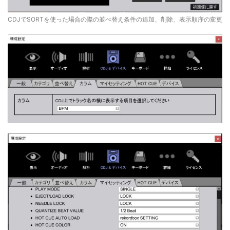
CDJでSORTを使った場合の際の並べ替え条件の追加、削除、表示順序の変更