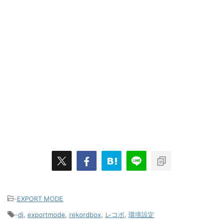
-
EXPORT MODE
-
dj
,
exportmode
,
rekordbox
,
レコボ
,
環境設定