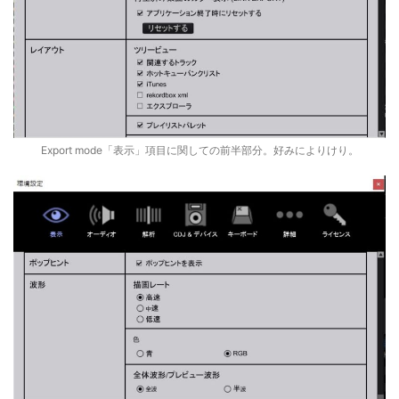
Export mode「表示」項目に関しての前半部分。好みによりけり。